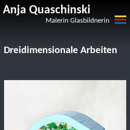
Anja Quaschinski
Anja Quaschinski
Malerin Glasbildnerin
Malerin Glasbildnerin
Menü
Dreidimensionale Arbeiten